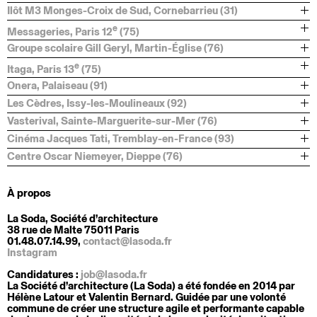
Ilôt M3 Monges-Croix de Sud, Cornebarrieu (31)
e
Messageries, Paris 12
(75)
Groupe scolaire Gill Geryl, Martin-Église (76)
e
Itaga, Paris 13
(75)
Onera, Palaiseau (91)
Les Cèdres, Issy-les-Moulineaux (92)
Vasterival, Sainte-Marguerite-sur-Mer (76)
Cinéma Jacques Tati, Tremblay-en-France (93)
Centre Oscar Niemeyer, Dieppe (76)
À propos
La Soda, Société d’architecture
38 rue de Malte 75011 Paris
01.48.07.14.99,
contact@lasoda.fr
Instagram
Candidatures :
job@lasoda.fr
La Société d’architecture (La Soda) a été fondée en 2014 par
Hélène Latour et Valentin Bernard. Guidée par une volonté
commune de créer une structure agile et performante capable