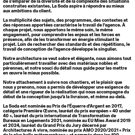
de s’emparer de la diversité et de la complexité des situations
construites existantes, La Soda aspire à répondre au mieux
aux ambitions du client.
La multiplicité des sujets, des programmes, des contextes et
des réponses apportées caractérise le travail de l’agence. À
chaque projet, nous apportons le même soin, le même
engagement, pour comprendre les enjeux et les forces en
présence, afin de les transformer en énergie stimulant le
projet. Loin de rechercher des standards et des répétitions, le
travail de conception de l’agence développe le singulier.
Notre architecture se veut sobre et élégante, nous aimons tout
particulièrement travailler avec des matériaux nobles et
pérennes, et notre souci du détail nous guide pour les mettre
en œuvre le mieux possible.
Notre attachement à suivre nos chantiers, et le plaisir que
nous y prenons, nous a permis de développer une exigence du
détail et une rigueur de la réalisation qui nous accompagne du
début de la conception jusqu’à la livraison, et même au-delà.
La Soda est nominée au Prix de l’Équerre d’Argent en 2017,
catégorie Première Œuvre, lauréat du prix européen « 40 under
40 », lauréat du prix international de Transformation de
Bureaux en Logements 2021, nominée au EU Mies Award 2019
et 2024, lauréat du Grand Prix du Jury décerné par
Architectures A vivre, nominée au prix AMO 2020/2021 « Prix
de la plus belle métamorphose » et nommée dans les 100