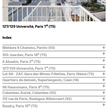
e
127/129 Université, Paris 7
(75)
Index
Météore 4 Chemins, Pantin (93)
e
100 Jourdan, Paris 14
(75)
e
6 Aboukir, Paris 2
(75)
e
127/129 Université, Paris 7
(75)
Lot S4 - ZAC Gare des Mines-Fillettes, Paris 18ème (75)
Quartiers de demain, Superlangevin, Caen (14)
e
96 Haussmann, Paris 8
(75)
Colombes-Auriol, Colombes (92)
112 rue de Paris, Boulogne-Billancourt (92)
e
Baudry, Paris 15
(75)